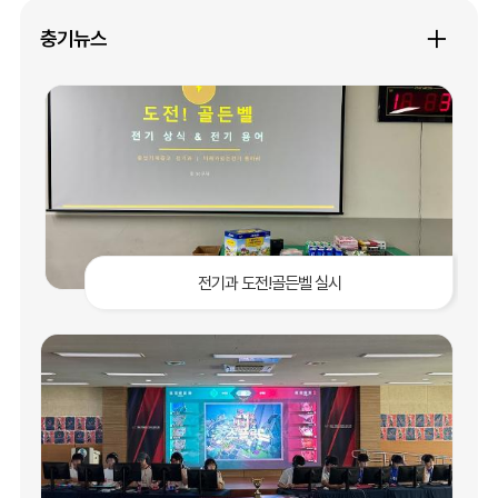
기
버
튼
충기뉴스
갤
러
리
전기과 도전!골든벨 실시