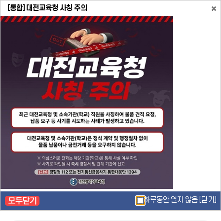
[통합] 대전교육청 사칭 주의
충남기계공업고등학교 통합 공지 팝업이 11건이 존재합니다.
목록보기
취소
통
합
검
색
열
재
PR Video
생/
하루동안 열지 않음
[닫기]
정
지