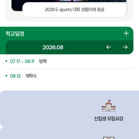
2026 E-sports 대회 성황리에 종료
학교일정
학
교
일
2026.08
정
이
다
더
07.17 ~ 08.11
방학
보
전
음
기
08.12
개학식
달
달
08.15
광복절
08.17
대체공휴일
신입생 모집요강